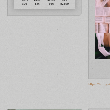
696
666
82899
+36
https://hornyj