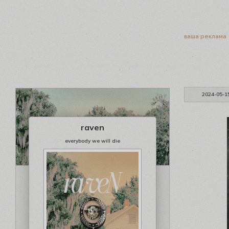
ваша реклама
2024-05-1
raven
everybody we will die