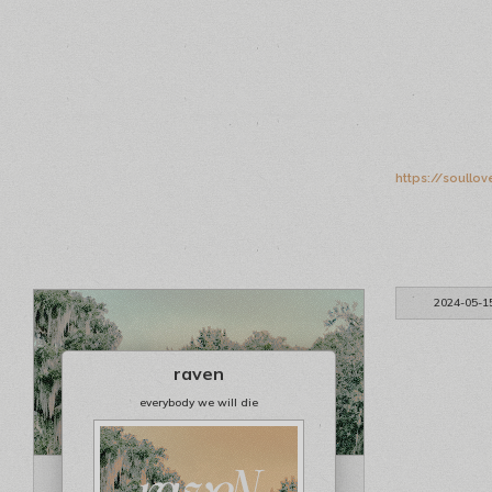
https://soullo
2024-05-1
raven
everybody we will die