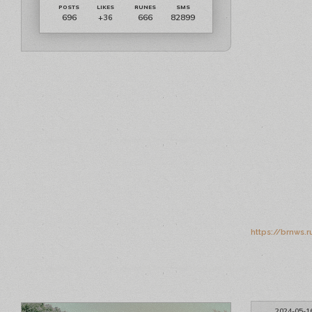
696
666
82899
+36
https://brnws.
2024-05-1