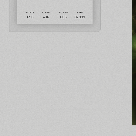
696
666
82899
+36