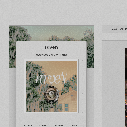
2024-05-1
raven
everybody we will die