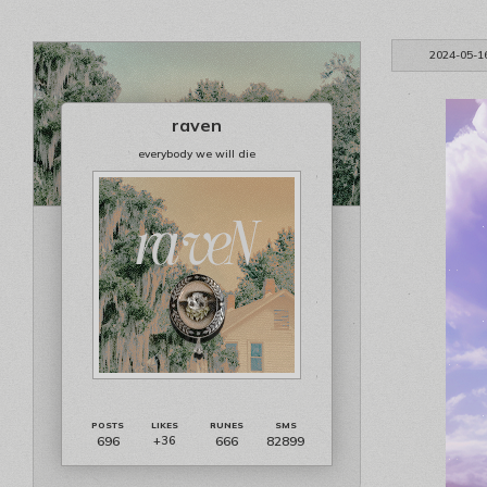
2024-05-1
raven
everybody we will die
696
666
82899
+36