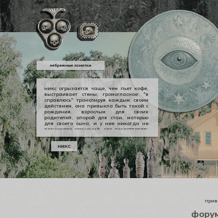
небрежные заметки
никс огрызается чаще, чем пьет кофе,
выстраивает стены, громогласное: "я
справлюсь" транслируя каждым своим
действием, она привыкла быть такой с
рождения. взрослым для своих
родителей, опорой для стаи, матерью
для своего сына, и у нее никогда не
возникало сомнений, что существовать
можно в принципе своем как-то иначе.
у никс опора — она сама, даже если
никс
уже давно изломанная, совершенно
ненадежная, но помощи она просит
тогда, когда не остается уже выбора.
приве
фору