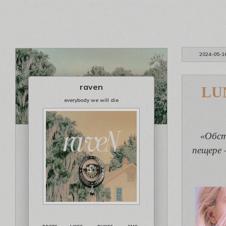
2024-05-1
raven
LU
everybody we will die
«Обст
пещере 