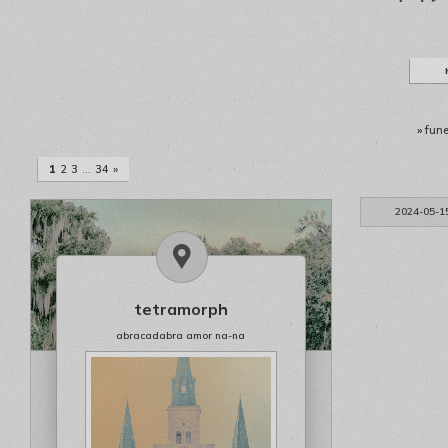
»
fune
1
2
3
…
34
»
2024-05-1
tetramorph
abracadabra amor na-na