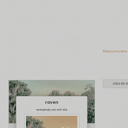
Ваша реклама
2024-05-1
raven
everybody we will die