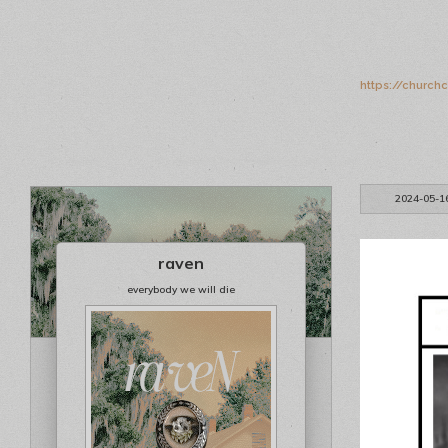
https://church
2024-05-1
raven
everybody we will die