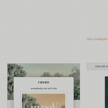
http://halflig
2024-05-1
raven
everybody we will die