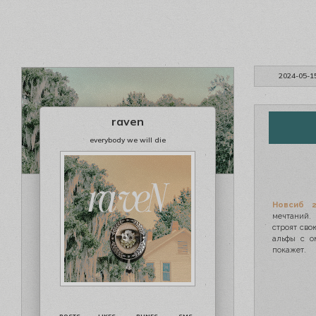
2024-05-1
raven
everybody we will die
Новсиб 2
мечтаний.
строят св
альфы с о
покажет.