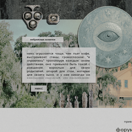
небрежные заметки
никс огрызается чаще, чем пьет кофе,
выстраивает стены, громогласное: "я
справлюсь" транслируя каждым своим
действием, она привыкла быть такой с
рождения. взрослым для своих
родителей, опорой для стаи, матерью
для своего сына, и у нее никогда не
возникало сомнений, что существовать
можно в принципе своем как-то иначе.
у никс опора — она сама, даже если
никс
уже давно изломанная, совершенно
ненадежная, но помощи она просит
тогда, когда не остается уже выбора.
приве
фору