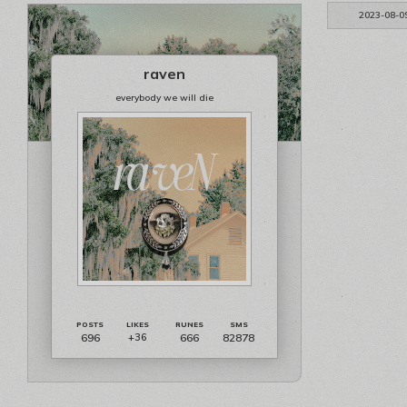
2023-08-0
raven
everybody we will die
696
666
82878
+36