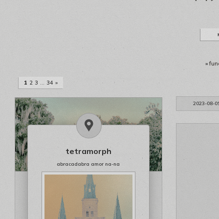
»
fun
1
2
3
…
34
»
2023-08-0
tetramorph
abracadabra amor na-na