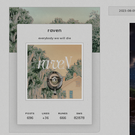
2023-08-0
raven
everybody we will die
696
666
82878
+36