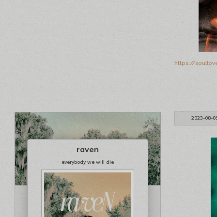
https://soullo
2023-08-0
raven
everybody we will die