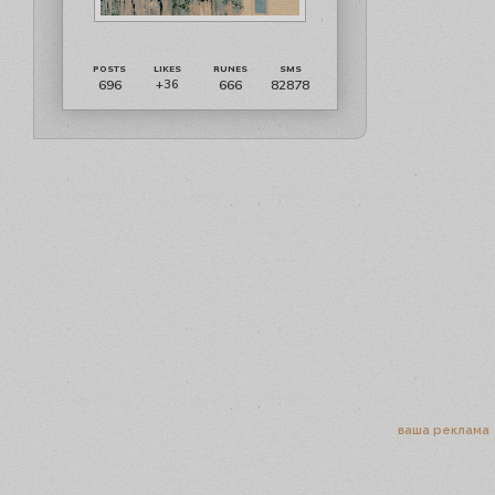
696
666
82878
+36
ваша реклама